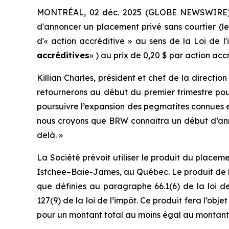
MONTRÉAL, 02 déc. 2025 (GLOBE NEWSWIRE) -
d'annoncer un placement privé sans courtier (l
d'« action accréditive » au sens de la
Loi de l
accréditives
» ) au prix de 0,20 $ par action ac
Killian Charles, président et chef de la direct
retournerons au début du premier trimestre po
poursuivre l’expansion des pegmatites connues et
nous croyons que BRW connaîtra un début d’ann
delà. »
La Société prévoit utiliser le produit du plac
Istchee–Baie-James, au Québec. Le produit de la
que définies au paragraphe 66.1(6) de la loi d
127(9) de la loi de l’impôt. Ce produit fera l’ob
pour un montant total au moins égal au montant t