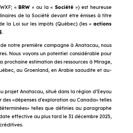
RWXF; «
BRW
» ou la «
Société
») est heureuse
naires de la Société devant être émises à titre
de la
Loi sur les impôts
(Québec) (les «
actions
$.
els de notre première campagne à Anatacau, nous
es. Nous voyons un potentiel considérable pour
 la prochaine estimation des ressources à Mirage,
uébec, au Groenland, en Arabie saoudite et au-
u projet Anatacau, situé dans la région d’Eeyou
r des «dépenses d'exploration au Canada» telles
 déterminées» telles que définies au paragraphe
e date effective au plus tard le 31 décembre 2025,
réditives.