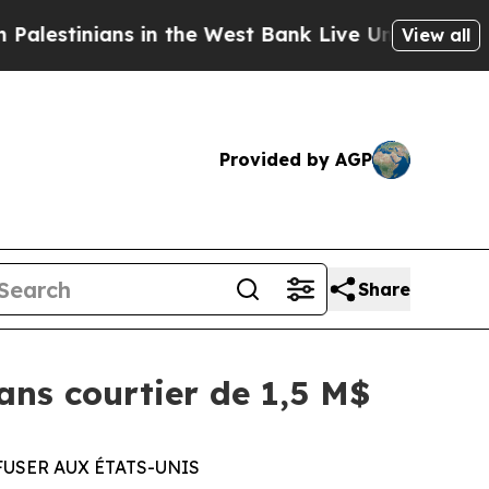
inians in the West Bank Live Under Israeli Milita
View all
Provided by AGP
Share
ns courtier de 1,5 M$
FFUSER AUX ÉTATS-UNIS