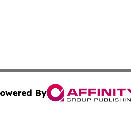
owered By
ubmit Press Release
Terms & Conditions
Copyright/DMCA
nc. dba Affinity Group Publishing & Arizona Industry Repor