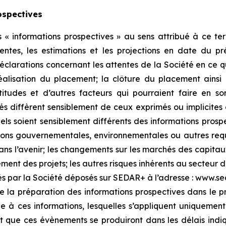
ospectives
 informations prospectives » au sens attribué à ce ter
ttentes, les estimations et les projections en date du 
déclarations concernant les attentes de la Société en ce q
 réalisation du placement; la clôture du placement ainsi
titudes et d’autres facteurs qui pourraient faire en sor
tés diffèrent sensiblement de ceux exprimés ou implicites 
réels soient sensiblement différents des informations pros
ations gouvernementales, environnementales ou autres requi
ns l’avenir; les changements sur les marchés des capitaux p
ment des projets; les autres risques inhérents au secteur d
és par la Société déposés sur SEDAR+ à l’adresse : www.seda
de la préparation des informations prospectives dans le 
ue à ces informations, lesquelles s’appliquent uniqueme
 que ces évènements se produiront dans les délais indi