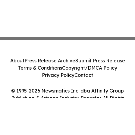
About
Press Release Archive
Submit Press Release
Terms & Conditions
Copyright/DMCA Policy
Privacy Policy
Contact
© 1995-2026 Newsmatics Inc. dba Affinity Group
Publishing & Arizona Industry Reporter. All Rights
Reserved.
Cookie Settings / Your Privacy Choices