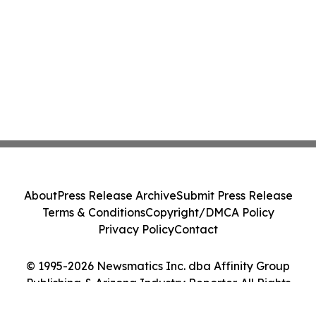
About
Press Release Archive
Submit Press Release
Terms & Conditions
Copyright/DMCA Policy
Privacy Policy
Contact
© 1995-2026 Newsmatics Inc. dba Affinity Group
Publishing & Arizona Industry Reporter. All Rights
Reserved.