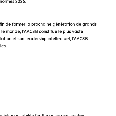
s normes 2026.
afin de former la prochaine génération de grands
le monde, l’AACSB constitue le plus vaste
tion et son leadership intellectuel, l’AACSB
les.
ility or liability for the accuracy, content,