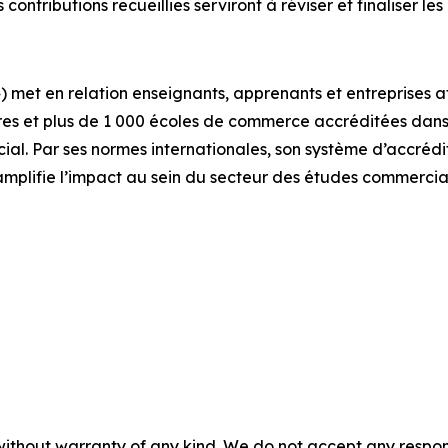
s contributions recueillies serviront à réviser et finaliser le
 met en relation enseignants, apprenants et entreprises 
es et plus de 1 000 écoles de commerce accréditées dans 
. Par ses normes internationales, son système d’accrédita
amplifie l’impact au sein du secteur des études commercia
without warranty of any kind. We do not accept any responsib