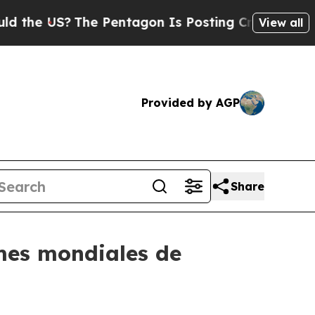
US?
The Pentagon Is Posting Cryptic Biblical Me
View all
Provided by AGP
Share
mes mondiales de