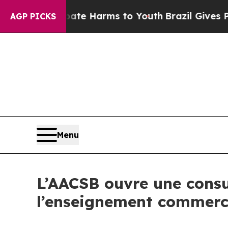
nd to Abate Harms to Youth
Brazil Gives Parents 
AGP PICKS
Menu
L’AACSB ouvre une consu
l’enseignement commerc